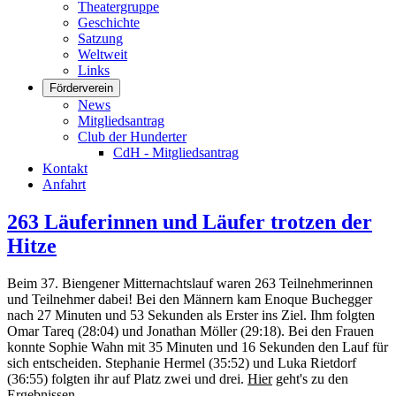
Theatergruppe
Geschichte
Satzung
Weltweit
Links
Förderverein
News
Mitgliedsantrag
Club der Hunderter
CdH - Mitgliedsantrag
Kontakt
Anfahrt
263 Läuferinnen und Läufer trotzen der
Hitze
Beim 37. Biengener Mitternachtslauf waren 263 Teilnehmerinnen
und Teilnehmer dabei! Bei den Männern kam Enoque Buchegger
nach 27 Minuten und 53 Sekunden als Erster ins Ziel. Ihm folgten
Omar Tareq (28:04) und Jonathan Möller (29:18). Bei den Frauen
konnte Sophie Wahn mit 35 Minuten und 16 Sekunden den Lauf für
sich entscheiden. Stephanie Hermel (35:52) und Luka Rietdorf
(36:55) folgten ihr auf Platz zwei und drei.
Hier
geht's zu den
Ergebnissen.