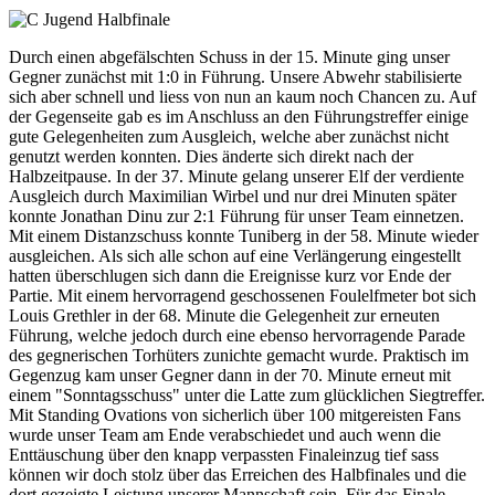
Durch einen abgefälschten Schuss in der 15. Minute ging unser
Gegner zunächst mit 1:0 in Führung. Unsere Abwehr stabilisierte
sich aber schnell und liess von nun an kaum noch Chancen zu. Auf
der Gegenseite gab es im Anschluss an den Führungstreffer einige
gute Gelegenheiten zum Ausgleich, welche aber zunächst nicht
genutzt werden konnten. Dies änderte sich direkt nach der
Halbzeitpause. In der 37. Minute gelang unserer Elf der verdiente
Ausgleich durch Maximilian Wirbel und nur drei Minuten später
konnte Jonathan Dinu zur 2:1 Führung für unser Team einnetzen.
Mit einem Distanzschuss konnte Tuniberg in der 58. Minute wieder
ausgleichen. Als sich alle schon auf eine Verlängerung eingestellt
hatten überschlugen sich dann die Ereignisse kurz vor Ende der
Partie. Mit einem hervorragend geschossenen Foulelfmeter bot sich
Louis Grethler in der 68. Minute die Gelegenheit zur erneuten
Führung, welche jedoch durch eine ebenso hervorragende Parade
des gegnerischen Torhüters zunichte gemacht wurde. Praktisch im
Gegenzug kam unser Gegner dann in der 70. Minute erneut mit
einem "Sonntagsschuss" unter die Latte zum glücklichen Siegtreffer.
Mit Standing Ovations von sicherlich über 100 mitgereisten Fans
wurde unser Team am Ende verabschiedet und auch wenn die
Enttäuschung über den knapp verpassten Finaleinzug tief sass
können wir doch stolz über das Erreichen des Halbfinales und die
dort gezeigte Leistung unserer Mannschaft sein. Für das Finale