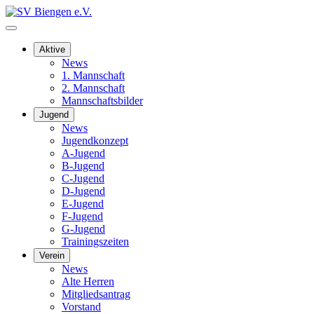
Aktive
News
1. Mannschaft
2. Mannschaft
Mannschaftsbilder
Jugend
News
Jugendkonzept
A-Jugend
B-Jugend
C-Jugend
D-Jugend
E-Jugend
F-Jugend
G-Jugend
Trainingszeiten
Verein
News
Alte Herren
Mitgliedsantrag
Vorstand