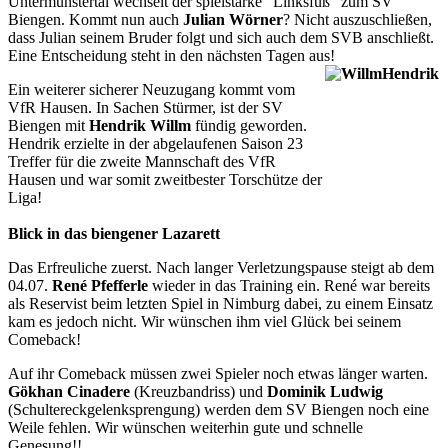
Untermünstertal wechselt der spielstarke "Linksfuß" zum SV
Biengen. Kommt nun auch
Julian Wörner
? Nicht auszuschließen,
dass Julian seinem Bruder folgt und sich auch dem SVB anschließt.
Eine Entscheidung steht in den nächsten Tagen aus!
Ein weiterer sicherer Neuzugang kommt vom
VfR Hausen. In Sachen Stürmer, ist der SV
Biengen mit
Hendrik Willm
fündig geworden.
Hendrik erzielte in der abgelaufenen Saison 23
Treffer für die zweite Mannschaft des VfR
Hausen und war somit zweitbester Torschütze der
Liga!
Blick in das biengener Lazarett
Das Erfreuliche zuerst. Nach langer Verletzungspause steigt ab dem
04.07.
René Pfefferle
wieder in das Training ein. René war bereits
als Reservist beim letzten Spiel in Nimburg dabei, zu einem Einsatz
kam es jedoch nicht. Wir wünschen ihm viel Glück bei seinem
Comeback!
Auf ihr Comeback müssen zwei Spieler noch etwas länger warten.
Gökhan Cinadere
(Kreuzbandriss) und
Dominik Ludwig
(Schultereckgelenksprengung) werden dem SV Biengen noch eine
Weile fehlen. Wir wünschen weiterhin gute und schnelle
Genesung!!