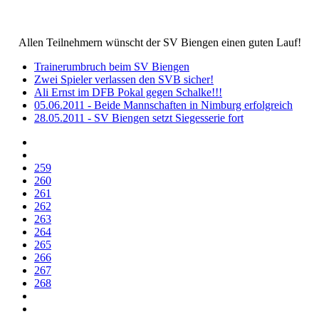
Allen Teilnehmern wünscht der SV Biengen einen guten Lauf!
Trainerumbruch beim SV Biengen
Zwei Spieler verlassen den SVB sicher!
Ali Ernst im DFB Pokal gegen Schalke!!!
05.06.2011 - Beide Mannschaften in Nimburg erfolgreich
28.05.2011 - SV Biengen setzt Siegesserie fort
259
260
261
262
263
264
265
266
267
268