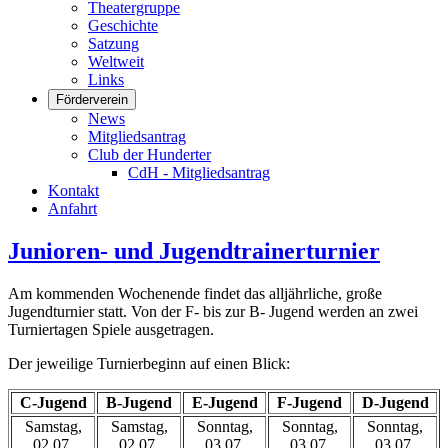
Theatergruppe
Geschichte
Satzung
Weltweit
Links
Förderverein
News
Mitgliedsantrag
Club der Hunderter
CdH - Mitgliedsantrag
Kontakt
Anfahrt
Junioren- und Jugendtrainerturnier
Am kommenden Wochenende findet das alljährliche, große
Jugendturnier statt. Von der F- bis zur B- Jugend werden an zwei
Turniertagen Spiele ausgetragen.
Der jeweilige Turnierbeginn auf einen Blick:
C-Jugend
B-Jugend
E-Jugend
F-Jugend
D-Jugend
Samstag,
Samstag,
Sonntag,
Sonntag,
Sonntag,
02.07.
02.07.
03.07.
03.07.
03.07.