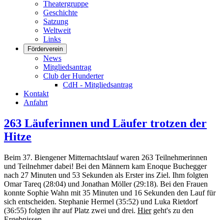
Theatergruppe
Geschichte
Satzung
Weltweit
Links
Förderverein
News
Mitgliedsantrag
Club der Hunderter
CdH - Mitgliedsantrag
Kontakt
Anfahrt
263 Läuferinnen und Läufer trotzen der
Hitze
Beim 37. Biengener Mitternachtslauf waren 263 Teilnehmerinnen
und Teilnehmer dabei! Bei den Männern kam Enoque Buchegger
nach 27 Minuten und 53 Sekunden als Erster ins Ziel. Ihm folgten
Omar Tareq (28:04) und Jonathan Möller (29:18). Bei den Frauen
konnte Sophie Wahn mit 35 Minuten und 16 Sekunden den Lauf für
sich entscheiden. Stephanie Hermel (35:52) und Luka Rietdorf
(36:55) folgten ihr auf Platz zwei und drei.
Hier
geht's zu den
Ergebnissen.