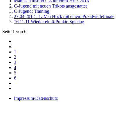
Mannschaftsbild C2-Junioren 2017/2018
C-Jugend mit neuen Trikots ausgestattet
C-Jugend: Training
27.04.2012 - 1.-Mai Hock mit einem Pokalviertelfinale
16.11.11 Wieder ein 6-Punkte Spieltag
Seite 1 von 6
1
2
3
4
5
6
Impressum/Datenschutz